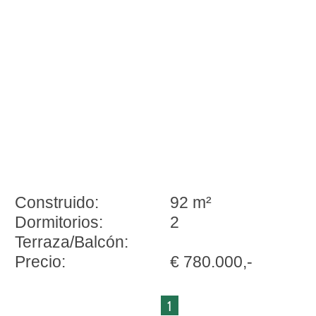
2 baños cerca de Playa d'en Bossa
Construido:
92 m²
Dormitorios:
2
Terraza/Balcón:
Precio:
€ 780.000,-
1